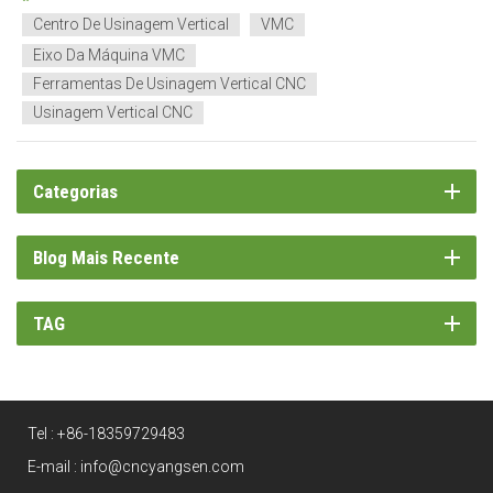
eficiente nunca foi tão grande. Este artigo investiga o...
Centro De Usinagem Vertical
VMC
Eixo Da Máquina VMC
Ferramentas De Usinagem Vertical CNC
Usinagem Vertical CNC
Categorias
Blog Mais Recente
TAG
Tel :
+86-18359729483
E-mail :
info@cncyangsen.com