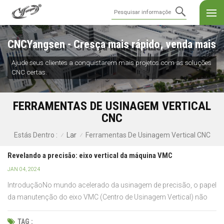
CNCYangsen - Cresça mais rápido, venda mais
Ajude seus clientes a conquistarem mais projetos com as soluções
CNC certas.
FERRAMENTAS DE USINAGEM VERTICAL
CNC
Lar
Ferramentas De Usinagem Vertical CNC
Estás Dentro :
/
/
Revelando a precisão: eixo vertical da máquina VMC
JAN 04, 2024
IntroduçãoNo mundo acelerado da usinagem de precisão, o papel
da manutenção do eixo VMC (Centro de Usinagem Vertical) não
pode ser exagerado. À medida que os processos de fabricação se
tornam mais complexos, a necessidade de usinagem precisa e
TAG :