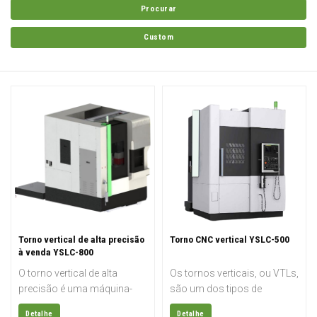
Procurar
Custom
Torno vertical de alta precisão
Torno CNC vertical YSLC-500
à venda YSLC-800
O torno vertical de alta
Os tornos verticais, ou VTLs,
precisão é uma máquina-
são um dos tipos de
ferramenta CNC de última
máquinas mais tradicionais.
Detalhe
Detalhe