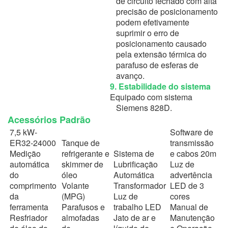
de circuito fechado com alta
precisão de posicionamento
podem efetivamente
suprimir o erro de
posicionamento causado
pela extensão térmica do
parafuso de esferas de
avanço.
9. Estabilidade do sistema
Equipado com sistema
Siemens 828D.
Acessórios Padrão
7,5 kW-
Software de
ER32-24000
Tanque de
transmissão
Medição
refrigerante e
Sistema de
e cabos 20m
automática
skimmer de
Lubrificação
Luz de
do
óleo
Automática
advertência
comprimento
Volante
Transformador
LED de 3
da
(MPG)
Luz de
cores
ferramenta
Parafusos e
trabalho LED
Manual de
Resfriador
almofadas
Jato de ar e
Manutenção