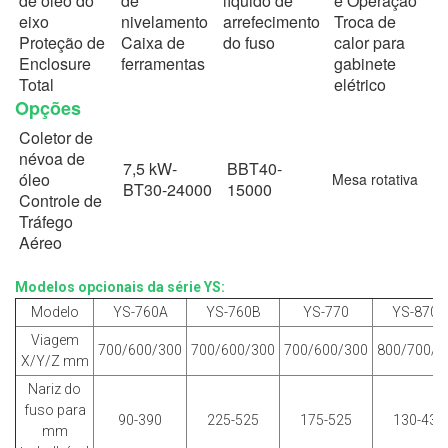
de óleo do
de
líquido de
e Operação
eixo
nivelamento
arrefecimento
Troca de
Proteção de
Caixa de
do fuso
calor para
Enclosure
ferramentas
gabinete
Total
elétrico
Opções
Coletor de
névoa de
7,5 kW-
BBT40-
óleo
Mesa rotativa
BT30-24000
15000
Controle de
Tráfego
Aéreo
Modelos opcionais da série YS:
Modelo
YS-760A
YS-760B
YS-770
YS-870A
Viagem
700/600/300
700/600/300
700/600/300
800/700/3
X/Y/Z mm
Nariz do
fuso para
90-390
225-525
175-525
130-430
mm