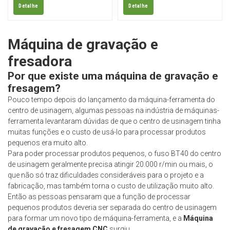
Detalhe
Detalhe
furação, fresagem,
uma superfície. É usada
retificação e rosqueamento,
principalmente para a
além da gravação. Esta
usinagem fina de moldes
Máquina de gravação e
máquina opera em alta
pequenos. É amplamente
velocidade e possui alta
utilizada em moldes de
fresadora
capacidade de corte e
precisão, eletrodos de
Por que existe uma máquina de gravação e
precisão de usinagem. É
cobre, fabricação de moldes
fresagem?
amplamente utilizada na
para calçados,
Pouco tempo depois do lançamento da máquina-ferramenta do
fabricação de moldes de
processamento em lote de
centro de usinagem, algumas pessoas na indústria de máquinas-
precisão, eletrodos de
relógios, relógios de pulso e
ferramenta levantaram dúvidas de que o centro de usinagem tinha
cobre, moldes para
óculos, etc. Ideal para
muitas funções e o custo de usá-lo para processar produtos
calçados, processamento
moldes e carimbos 3D,
pequenos era muito alto.
em lote de relógios,
matrizes de cunhagem,
Para poder processar produtos pequenos, o fuso BT40 do centro
produtos de relógio de pulso
matrizes de laminação,
de usinagem geralmente precisa atingir 20.000 r/min ou mais, o
e óculos, entre outros.
matrizes de estampagem a
que não só traz dificuldades consideráveis ​​para o projeto e a
quente e combinadas,
fabricação, mas também torna o custo de utilização muito alto.
matrizes de aço, moldes de
Então as pessoas pensaram que a função de processar
aço, matrizes de relevo, etc.
pequenos produtos deveria ser separada do centro de usinagem
Treinamento gratuito e
para formar um novo tipo de máquina-ferramenta, e a
Máquina
suporte ilimitado. Entre em
de gravação e fresagem CNC
surgiu.