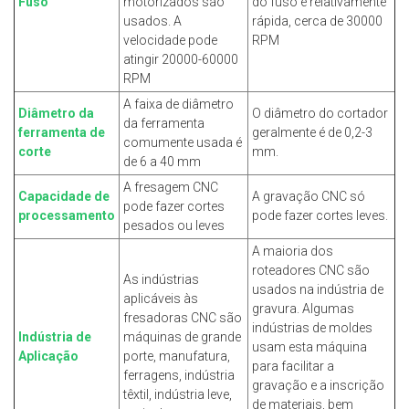
Fuso
motorizados são
do fuso é relativamente
usados. A
rápida, cerca de 30000
velocidade pode
RPM
atingir 20000-60000
RPM
A faixa de diâmetro
Diâmetro da
O diâmetro do cortador
da ferramenta
ferramenta de
geralmente é de 0,2-3
comumente usada é
corte
mm.
de 6 a 40 mm
A fresagem CNC
Capacidade de
A gravação CNC só
pode fazer cortes
processamento
pode fazer cortes leves.
pesados ​​ou leves
A maioria dos
roteadores CNC são
As indústrias
usados ​​na indústria de
aplicáveis ​​às
gravura. Algumas
fresadoras CNC são
indústrias de moldes
Indústria de
máquinas de grande
usam esta máquina
Aplicação
porte, manufatura,
para facilitar a
ferragens, indústria
gravação e a inscrição
têxtil, indústria leve,
de materiais, bem