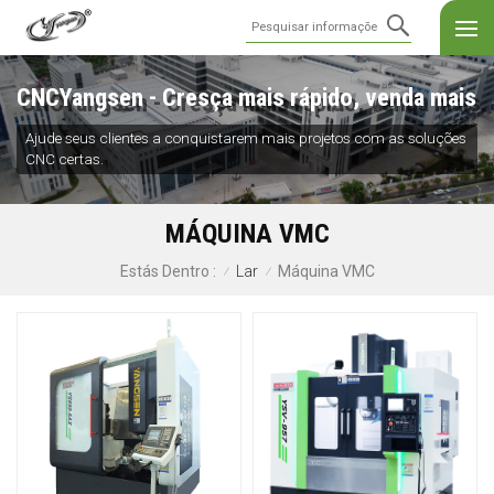
CNCYangsen - Cresça mais rápido, venda mais
Ajude seus clientes a conquistarem mais projetos com as soluções
CNC certas.
MÁQUINA VMC
Lar
Máquina VMC
Estás Dentro :
/
/