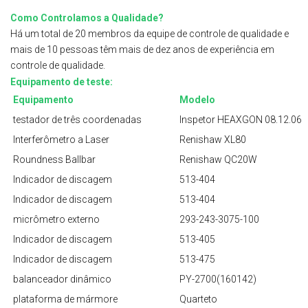
Como Controlamos a Qualidade?
Há um total de 20 membros da equipe de controle de qualidade e
mais de 10 pessoas têm mais de dez anos de experiência em
controle de qualidade.
Equipamento de teste:
Equipamento
Modelo
testador de três coordenadas
Inspetor HEAXGON 08.12.06
Interferômetro a Laser
Renishaw XL80
Roundness Ballbar
Renishaw QC20W
Indicador de discagem
513-404
Indicador de discagem
513-404
micrômetro externo
293-243-3075-100
Indicador de discagem
513-405
Indicador de discagem
513-475
balanceador dinâmico
PY-2700(160142)
plataforma de mármore
Quarteto