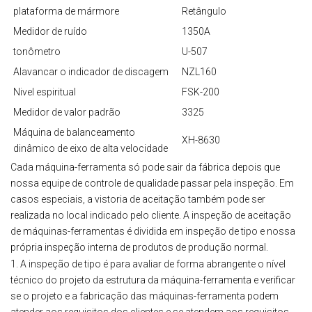
plataforma de mármore
Retângulo
Medidor de ruído
1350A
tonômetro
U-507
Alavancar o indicador de discagem
NZL160
Nivel espiritual
FSK-200
Medidor de valor padrão
3325
Máquina de balanceamento
XH-8630
dinâmico de eixo de alta velocidade
Cada máquina-ferramenta só pode sair da fábrica depois que
nossa equipe de controle de qualidade passar pela inspeção. Em
casos especiais, a vistoria de aceitação também pode ser
realizada no local indicado pelo cliente. A inspeção de aceitação
de máquinas-ferramentas é dividida em inspeção de tipo e nossa
própria inspeção interna de produtos de produção normal.
1. A inspeção de tipo é para avaliar de forma abrangente o nível
técnico do projeto da estrutura da máquina-ferramenta e verificar
se o projeto e a fabricação das máquinas-ferramenta podem
atender aos requisitos dos clientes e se atendem aos requisitos