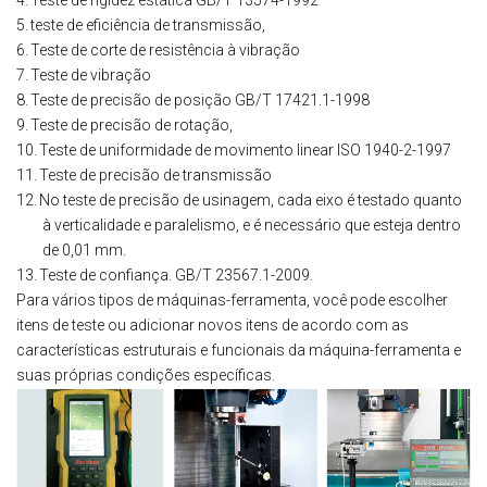
4.
Teste de rigidez estática GB/T 13574-1992
5.
teste de eficiência de transmissão,
6.
Teste de corte de resistência à vibração
7.
Teste de vibração
8.
Teste de precisão de posição GB/T 17421.1-1998
9.
Teste de precisão de rotação,
10.
Teste de uniformidade de movimento linear ISO 1940-2-1997
11.
Teste de precisão de transmissão
12.
No teste de precisão de usinagem, cada eixo é testado quanto
à verticalidade e paralelismo, e é necessário que esteja dentro
de 0,01 mm.
13.
Teste de confiança. GB/T 23567.1-2009.
Para vários tipos de máquinas-ferramenta, você pode escolher
itens de teste ou adicionar novos itens de acordo com as
características estruturais e funcionais da máquina-ferramenta e
suas próprias condições específicas.