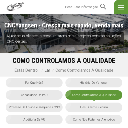
CNCYangsen - Cresça mais rápido, venda mais
Ajude seus clientes a conquistarem mais projetos com as soluções
CNC certas.
COMO CONTROLAMOS A QUALIDADE
Lar
Como Controlamos A Qualidade
Estás Dentro :
/
/
Por Que Nós?
História De Yangsen
Capacidade De P&D
Como Controlamos A Qualidade
Processo De Envio De Máquinas CNC
Eles Dizem Que Sim
Auditoria De VR
Como Nós Podemos Atendê-Lo