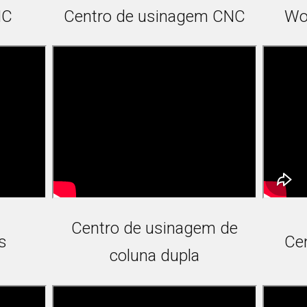
NC
Centro de usinagem CNC
Wo
Centro de usinagem de
s
Cen
coluna dupla