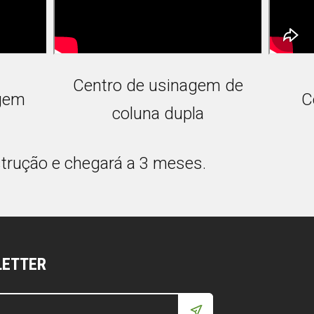
Centro de usinagem de
gem
C
coluna dupla
strução e chegará a 3 meses.
LETTER