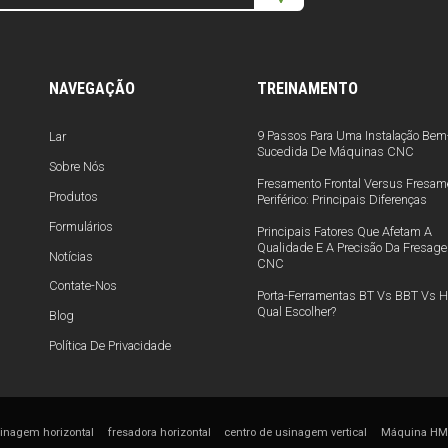
NAVEGAÇÃO
TREINAMENTO
9 Passos Para Uma Instalação Bem
Lar
Sucedida De Máquinas CNC
Sobre Nós
Fresamento Frontal Versus Fresam
Produtos
Periférico: Principais Diferenças
Formulários
Principais Fatores Que Afetam A
Qualidade E A Precisão Da Fresag
Notícias
CNC
Contate-Nos
Porta-Ferramentas BT Vs BBT Vs H
Qual Escolher?
Blog
Política De Privacidade
sinagem horizontal
fresadora horizontal
centro de usinagem vertical
Máquina H