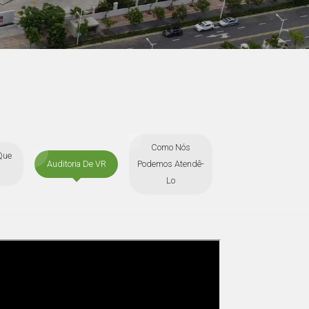
Como Nós
Que
Auditoria De VR
Podemos Atendê-
Lo