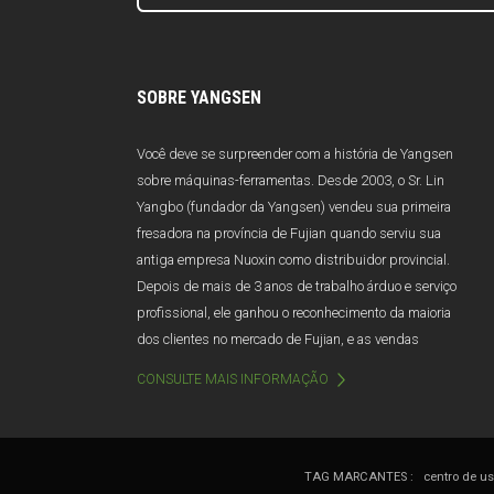
SOBRE YANGSEN
Você deve se surpreender com a história de Yangsen
sobre máquinas-ferramentas. Desde 2003, o Sr. Lin
Yangbo (fundador da Yangsen) vendeu sua primeira
fresadora na província de Fujian quando serviu sua
antiga empresa Nuoxin como distribuidor provincial.
Depois de mais de 3 anos de trabalho árduo e serviço
profissional, ele ganhou o reconhecimento da maioria
dos clientes no mercado de Fujian, e as vendas
anuais excedem 100 milhões de Yuan. Infelizmente,
CONSULTE MAIS INFORMAÇÃO
devido a má gestão e mudanças de gestão, a Nuoxin
foi abruptamente dissolvida em 2006. Afetado por
este golpe, o Sr. Lin quase deixou a indústria de
máquinas-ferramenta.
TAG MARCANTES :
centro de u