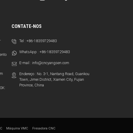
CONTATE-NOS
-
Tel :
+86-18359729483
WhatsApp :
+86-18359729483
ento
E-mail :
info@cncyangsen.com
em
Endereço : No. 3-1, Nantang Road, Guankou
Town, Jimei District, Xiamen City, Fujian
Province, China
SK:
MC
Máquina VMC
Fresadora CNC