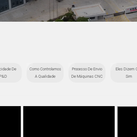
cidade De
Como Controlamos
Processo De Envio
Eles Dizem 
P&D
A Qualidade
De Máquinas CNC
Sim