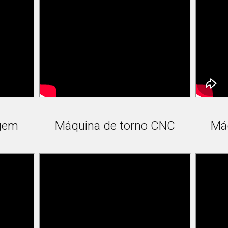
gem
Máquina de torno CNC
Máq