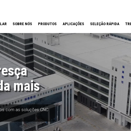
LAR
SOBRE NÓS
PRODUTOS
APLICAÇÕES
SELEÇÃO RÁPIDA
TR
resça
da mais
etos com as soluções CNC