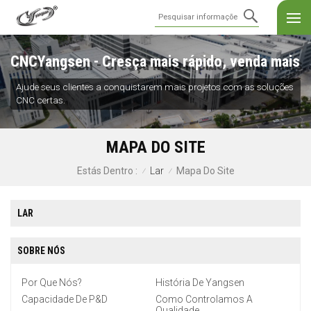
CNCYangsen - Cresça mais rápido, venda mais
Ajude seus clientes a conquistarem mais projetos com as soluções
CNC certas.
MAPA DO SITE
Lar
Mapa Do Site
Estás Dentro :
/
/
LAR
SOBRE NÓS
Por Que Nós?
História De Yangsen
Capacidade De P&D
Como Controlamos A
Qualidade