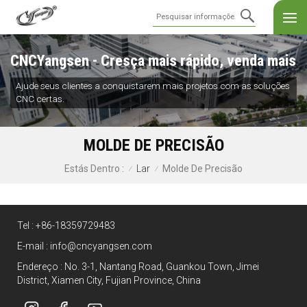
CNCYangsen - Cresça mais rápido, venda mais
Ajude seus clientes a conquistarem mais projetos com as soluções
CNC certas.
MOLDE DE PRECISÃO
Lar
Molde De Precisão
Estás Dentro :
/
/
Tel :
+86-18359729483
E-mail :
info@cncyangsen.com
Endereço : No. 3-1, Nantang Road, Guankou Town, Jimei
District, Xiamen City, Fujian Province, China