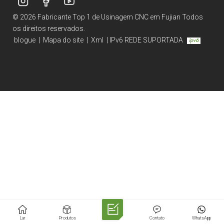
© 2026 Fabricante Top 1 de Usinagem CNC em Fujian Todos
os direitos reservados.
blogue
|
Mapa do site
|
Xml
|
IPv6 REDE SUPORTADA
Lar
Produtos
Contato
WhatsApp