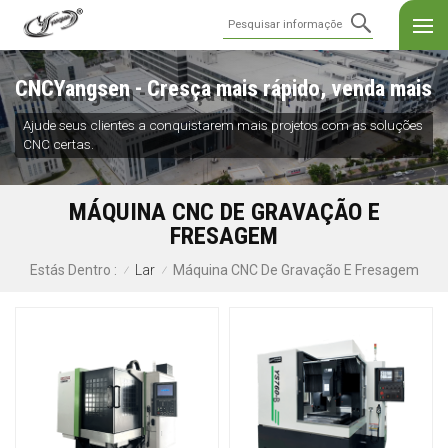
CNCYangsen - Cresça mais rápido, venda mais
Ajude seus clientes a conquistarem mais projetos com as soluções
CNC certas.
MÁQUINA CNC DE GRAVAÇÃO E
FRESAGEM
Lar
Máquina CNC De Gravação E Fresagem
Estás Dentro :
/
/