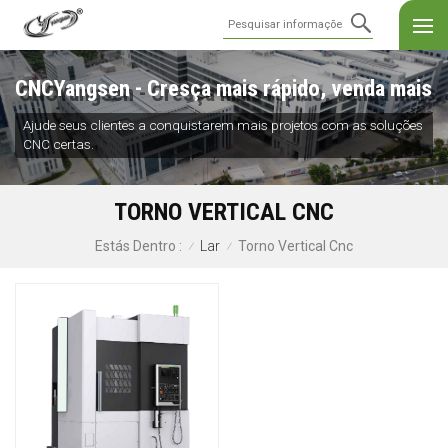
CNCYangsen - Cresça mais rápido, venda mais
Ajude seus clientes a conquistarem mais projetos com as soluções
CNC certas.
TORNO VERTICAL CNC
Lar
Torno Vertical Cnc
Estás Dentro :
/
/