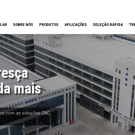
LAR
SOBRE NÓS
PRODUTOS
APLICAÇÕES
SELEÇÃO RÁPIDA
TR
resça
da mais
etos com as soluções CNC