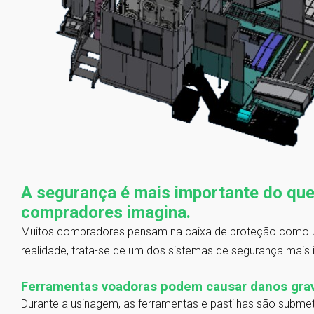
A segurança é mais importante do que
compradores imagina.
Muitos compradores pensam na caixa de proteção como u
realidade, trata-se de um dos sistemas de segurança mai
Ferramentas voadoras podem causar danos gra
Durante a usinagem, as ferramentas e pastilhas são submet