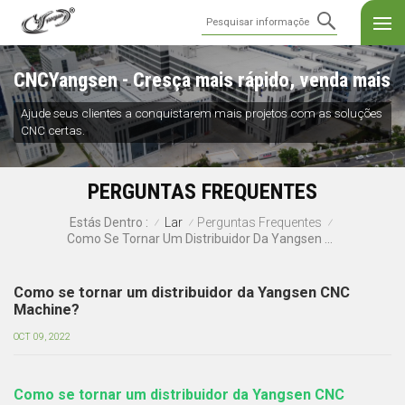
CNCYangsen - Cresça mais rápido, venda mais
Ajude seus clientes a conquistarem mais projetos com as soluções
CNC certas.
PERGUNTAS FREQUENTES
Lar
Perguntas Frequentes
Estás Dentro :
/
/
/
Como Se Tornar Um Distribuidor Da Yangsen CNC Machine?
Como se tornar um distribuidor da Yangsen CNC
Machine?
OCT 09, 2022
Como se tornar um distribuidor da Yangsen CNC