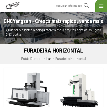
CNCYangsen - Cresça mais rápido, venda mais
Ajude seus clientes a conquistarem mais projetos com as soluções
CNC certas.
FURADEIRA HORIZONTAL
Lar
Furadeira Horizontal
Estás Dentro :
/
/