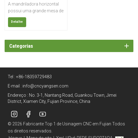
excelente serviço YSBD-
componentes estruturais.
A mandriladora horizontal
130/15T
possui uma grande mesa de
trabalho para suportar
Detalhe
cargas pesadas. O
generoso dimensionamento
do sistema de fixação
hidráulica permite usinagem
Categorias
de peças de grande porte. O
cabeçote do fuso, super
rígido e compacto, conta
com refrigeração e
Tel :
+86-18359729483
lubrificação a óleo para
todas as fontes de calor,
E-mail :
info@cncyangsen.com
minimizando o
Endereço : No. 3-1, Nantang Road, Guankou Town, Jimei
aquecimento.
District, Xiamen City, Fujian Province, China
© 2026 Fabricante Top 1 de Usinagem CNC em Fujian Todos
os direitos reservados.