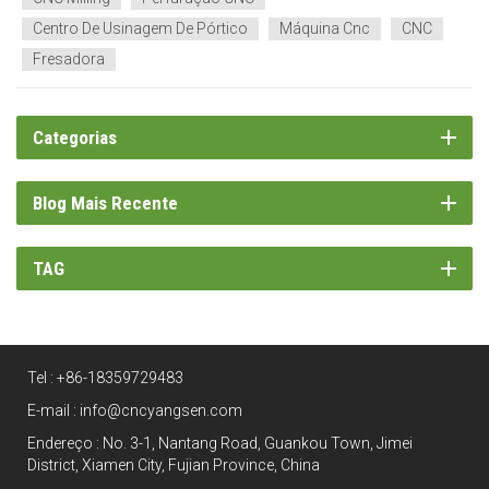
Começando co...
Centro De Usinagem De Pórtico
Máquina Cnc
CNC
Fresadora
Categorias
Blog Mais Recente
TAG
Tel :
+86-18359729483
E-mail :
info@cncyangsen.com
Endereço : No. 3-1, Nantang Road, Guankou Town, Jimei
District, Xiamen City, Fujian Province, China