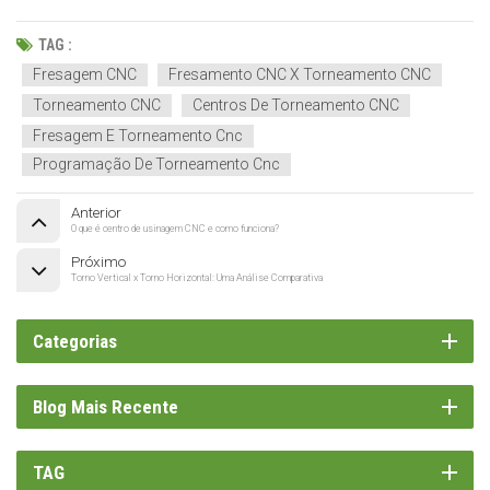
TAG :
Fresagem CNC
Fresamento CNC X Torneamento CNC
Torneamento CNC
Centros De Torneamento CNC
Fresagem E Torneamento Cnc
Programação De Torneamento Cnc
Anterior
O que é centro de usinagem CNC e como funciona?
Próximo
Torno Vertical x Torno Horizontal: Uma Análise Comparativa
Categorias
Blog Mais Recente
TAG