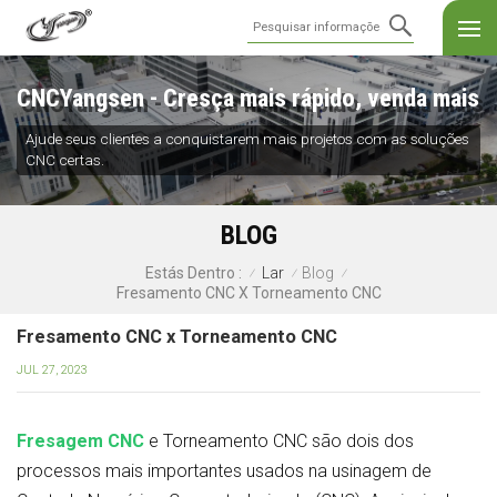
CNCYangsen - Cresça mais rápido, venda mais
Ajude seus clientes a conquistarem mais projetos com as soluções
CNC certas.
BLOG
Lar
Blog
Estás Dentro :
/
/
/
Fresamento CNC X Torneamento CNC
Fresamento CNC x Torneamento CNC
JUL 27, 2023
Fresagem CNC
e Torneamento CNC são dois dos
processos mais importantes usados na usinagem de