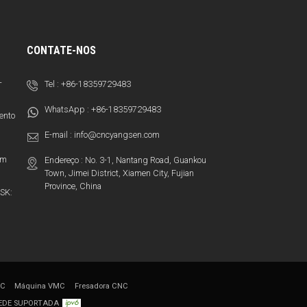
CONTATE-NOS
-
Tel :
+86-18359729483
WhatsApp :
+86-18359729483
ento
E-mail :
info@cncyangsen.com
em
Endereço : No. 3-1, Nantang Road, Guankou
Town, Jimei District, Xiamen City, Fujian
Province, China
SK:
MC
Máquina VMC
Fresadora CNC
REDE SUPORTADA