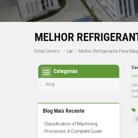
MELHOR REFRIGERAN
Lar
Estás Dentro :
Melhor Refrigerante Para Máq
/
/
Com
Categorias
MAY
blog
Des
pod
é en
Blog Mais Recente
Classification of Machining
Processes: A Complete Guide