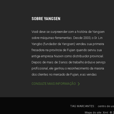
SOBRE YANGSEN
Você deve se surpreender com a história de Yangsen
sobre máquinas-ferramentas. Desde 2003, o Sr. Lin
Yangbo (fundador da Yangsen) vendeu sua primeira
fresadora na província de Fujian quando serviu sua
antiga empresa Nuoxin como distribuidor provincial.
Depois de mais de 3 anos de trabalho árduo e serviço
profissional, ele ganhou o reconhecimento da maioria
dos clientes no mercado de Fujian, e as vendas
anuais excedem 100 milhões de Yuan. Infelizmente,
CONSULTE MAIS INFORMAÇÃO
devido a má gestão e mudanças de gestão, a Nuoxin
foi abruptamente dissolvida em 2006. Afetado por
este golpe, o Sr. Lin quase deixou a indústria de
máquinas-ferramenta.
TAG MARCANTES :
centro de u
Mapa do site
Xml
© 2