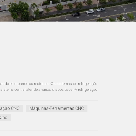
ando e limpando os resíduos.•Os sistemas de refrigeração
stema central atende a vários dispositivos.•A refrigeração
eração CNC
Máquinas-Ferramentas CNC
 Cnc