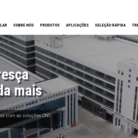
LAR
SOBRE NÓS
PRODUTOS
APLICAÇÕES
SELEÇÃO RÁPIDA
TR
resça
da mais
etos com as soluções CNC