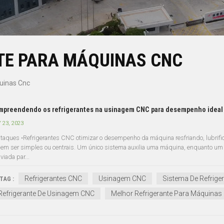
TE PARA MÁQUINAS CNC
uinas Cnc
preendendo os refrigerantes na usinagem CNC para desempenho ideal
 23, 2023
taques •Refrigerantes CNC otimizar o desempenho da máquina resfriando, lubrific
em ser simples ou centrais. Um único sistema auxilia uma máquina, enquanto um si
viada par...
Refrigerantes CNC
Usinagem CNC
Sistema De Refrig
TAG :
Refrigerante De Usinagem CNC
Melhor Refrigerante Para Máquinas