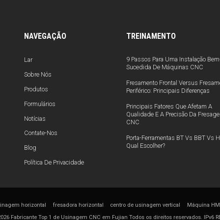
NAVEGAÇÃO
TREINAMENTO
9 Passos Para Uma Instalação Bem
Lar
Sucedida De Máquinas CNC
Sobre Nós
Fresamento Frontal Versus Fresam
Produtos
Periférico: Principais Diferenças
Formulários
Principais Fatores Que Afetam A
Qualidade E A Precisão Da Fresag
Notícias
CNC
Contate-Nos
Porta-Ferramentas BT Vs BBT Vs H
Qual Escolher?
Blog
Política De Privacidade
sinagem horizontal
fresadora horizontal
centro de usinagem vertical
Máquina H
026 Fabricante Top 1 de Usinagem CNC em Fujian Todos os direitos reservados.
IPv6 