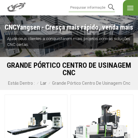
CNCYangsen - Cresça mais rápido, venda mais
Ajude seus clientes a conquistarem mais projetos com as soluções
CNC certas.
GRANDE PÓRTICO CENTRO DE USINAGEM
CNC
Lar
Grande Pórtico Centro De Usinagem Cnc
Estás Dentro :
/
/