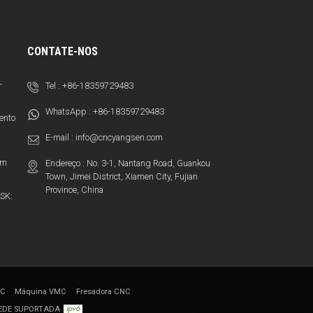
CONTATE-NOS
-
Tel :
+86-18359729483
WhatsApp :
+86-18359729483
ento
E-mail :
info@cncyangsen.com
em
Endereço : No. 3-1, Nantang Road, Guankou
Town, Jimei District, Xiamen City, Fujian
Province, China
SK:
MC
Máquina VMC
Fresadora CNC
REDE SUPORTADA