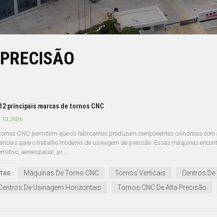
 PRECISÃO
12 principais marcas de tornos CNC
 13, 2026
tornos CNC permitem que os fabricantes produzam componentes cilíndricos com alta
enciais para o trabalho moderno de usinagem de precisão. Essas máquinas encontr
motivo, aeroespacial, pr...
Máquinas De Torno CNC
Tornos Verticais
Centros De
TAG :
Centros De Usinagem Horizontais
Tornos CNC De Alta Precisão