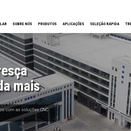
LAR
SOBRE NÓS
PRODUTOS
APLICAÇÕES
SELEÇÃO RÁPIDA
TR
resça
da mais
etos com as soluções CNC