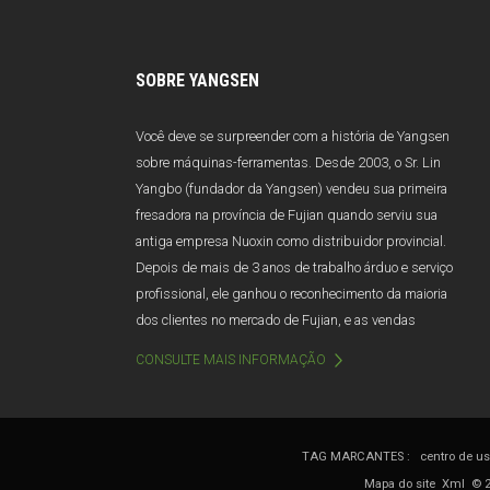
SOBRE YANGSEN
Você deve se surpreender com a história de Yangsen
sobre máquinas-ferramentas. Desde 2003, o Sr. Lin
Yangbo (fundador da Yangsen) vendeu sua primeira
fresadora na província de Fujian quando serviu sua
antiga empresa Nuoxin como distribuidor provincial.
Depois de mais de 3 anos de trabalho árduo e serviço
profissional, ele ganhou o reconhecimento da maioria
dos clientes no mercado de Fujian, e as vendas
anuais excedem 100 milhões de Yuan. Infelizmente,
CONSULTE MAIS INFORMAÇÃO
devido a má gestão e mudanças de gestão, a Nuoxin
foi abruptamente dissolvida em 2006. Afetado por
este golpe, o Sr. Lin quase deixou a indústria de
máquinas-ferramenta.
TAG MARCANTES :
centro de u
Mapa do site
Xml
© 2