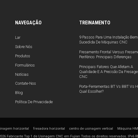
NAVEGAÇÃO
TREINAMENTO
9 Passos Para Uma Instalação Bem
Lar
Sucedida De Máquinas CNC
Sobre Nós
Fresamento Frontal Versus Fresam
Produtos
Periférico: Principais Diferenças
Formulários
Principais Fatores Que Afetam A
Qualidade E A Precisão Da Fresag
Notícias
CNC
Contate-Nos
Porta-Ferramentas BT Vs BBT Vs H
Qual Escolher?
Blog
Política De Privacidade
sinagem horizontal
fresadora horizontal
centro de usinagem vertical
Máquina H
026 Fabricante Top 1 de Usinagem CNC em Fujian Todos os direitos reservados.
IPv6 