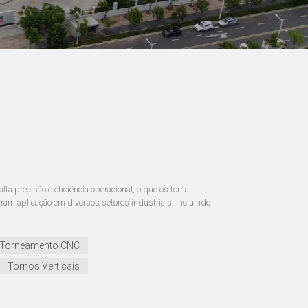
 precisão e eficiência operacional, o que os torna
am aplicação em diversos setores industriais, incluindo
 Torneamento CNC
Tornos Verticais