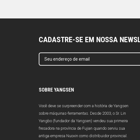
CADASTRE-SE EM NOSSA NEWS
SOBRE YANGSEN
Você deve se surpreender com a história de Yangsen
sobre máquinas-ferramentas. Desde 2003, o Sr. Lin
Yangbo (fundador da Yangsen) vendeu sua primeira
fresadora na província de Fujian quando serviu sua
antiga empresa Nuoxin como distribuidor provincial.