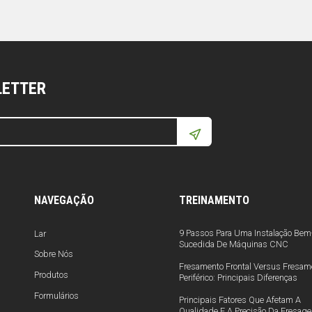
LETTER
NAVEGAÇÃO
TREINAMENTO
9 Passos Para Uma Instalação Bem
Lar
Sucedida De Máquinas CNC
Sobre Nós
Fresamento Frontal Versus Fresam
Produtos
Periférico: Principais Diferenças
Formulários
Principais Fatores Que Afetam A
Qualidade E A Precisão Da Fresag