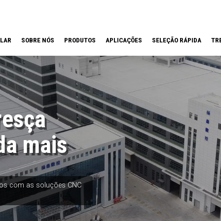
LAR
SOBRE NÓS
PRODUTOS
APLICAÇÕES
SELEÇÃO RÁPIDA
TR
resça
da mais
etos com as soluções CNC