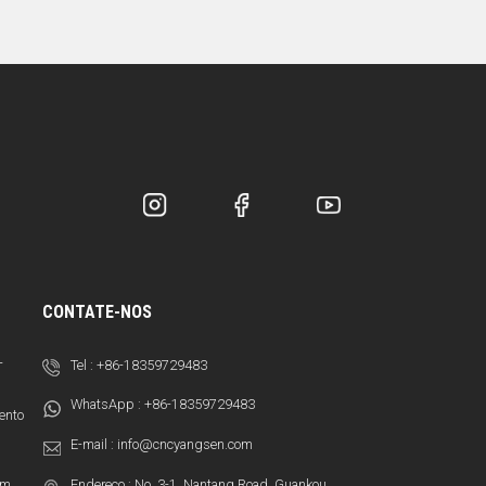
CONTATE-NOS
-
Tel :
+86-18359729483
WhatsApp :
+86-18359729483
ento
E-mail :
info@cncyangsen.com
em
Endereço : No. 3-1, Nantang Road, Guankou