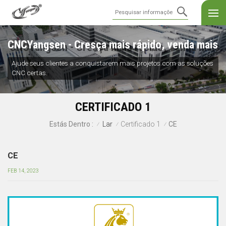
CNCYangsen - Cresça mais rápido, venda mais
Ajude seus clientes a conquistarem mais projetos com as soluções
CNC certas.
CERTIFICADO 1
Lar
Certificado 1
CE
Estás Dentro :
/
/
/
CE
FEB 14, 2023