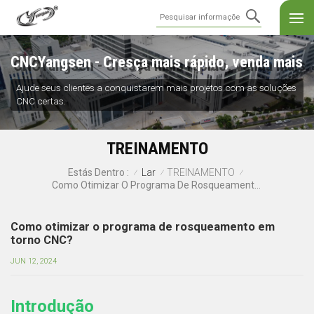
CNCYangsen - Cresça mais rápido, venda mais
Ajude seus clientes a conquistarem mais projetos com as soluções
CNC certas.
TREINAMENTO
Lar
TREINAMENTO
Estás Dentro :
/
/
/
Como Otimizar O Programa De Rosqueamento Em Torno CNC?
Como otimizar o programa de rosqueamento em
torno CNC?
JUN 12, 2024
Introdução