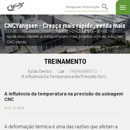
CNCYangsen - Cresça mais rápido, venda mais
Ajude seus clientes a conquistarem mais projetos com as soluções
CNC certas.
TREINAMENTO
Lar
TREINAMENTO
Estás Dentro :
/
/
/
A Influência Da Temperatura Na Precisão Da Usinagem CNC
A influência da temperatura na precisão da usinagem
CNC
AUG 13, 2024
A deformação térmica é uma das razões que afetam a