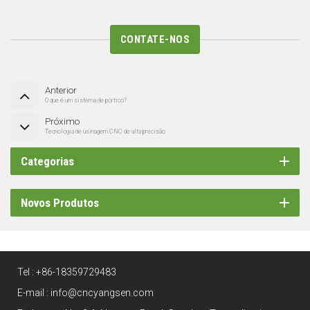
CONTATE-NOS
Anterior
O que é um sistema de pórtico?
Próximo
Tecnologia de usinagem CNC de alta precisão
Categorias
Novos Produtos
Tel :
+86-18359729483
E-mail :
info@cncyangsen.com